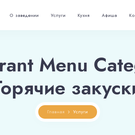
По будням с 10.00 до 17.00 третий час в подарок!
О заведении
Услуги
Кухня
Афиша
Ко
rant Menu Cate
Горячие закуск
Главная
Услуги