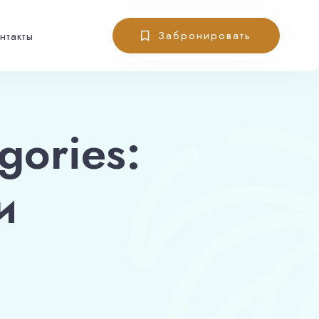
X
Забронировать
нтакты
gories:
и