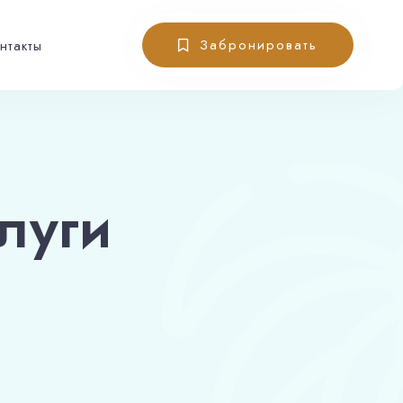
X
Забронировать
нтакты
луги